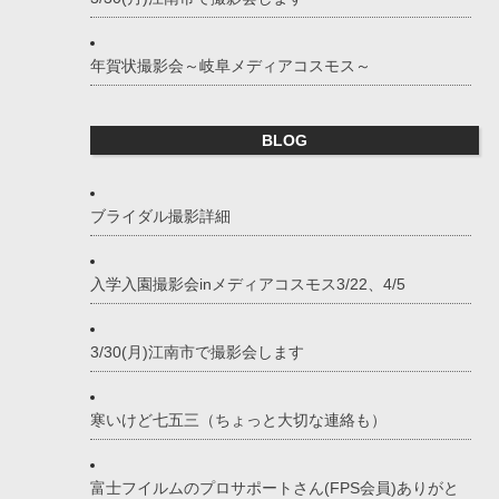
年賀状撮影会～岐阜メディアコスモス～
BLOG
ブライダル撮影詳細
入学入園撮影会inメディアコスモス3/22、4/5
3/30(月)江南市で撮影会します
寒いけど七五三（ちょっと大切な連絡も）
富士フイルムのプロサポートさん(FPS会員)ありがと