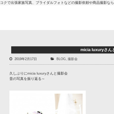
コクで出張家族写真、ブライダルフォトなどの撮影依頼や商品撮影なら
micia luxury
2019年2月17日
BLOG
,
撮影会
久しぶりに
micia luxury
さんと撮影会
昔の写真を振り返る～