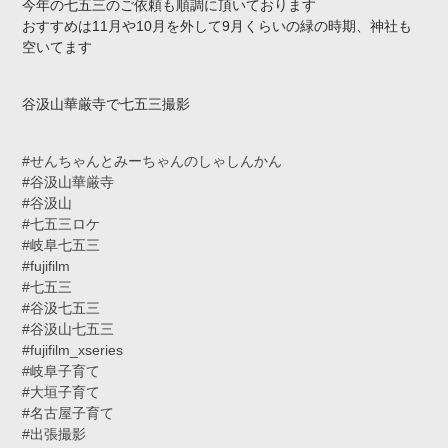
今年の七五三のご依頼も順調に頂いております
おすすめは11月や10月を外して9月くらいの緑の時期、神社も
空いてます
谷汲山華厳寺で七五三撮影
#せんちゃんとみーちゃんのしゃしんかん
#谷汲山華厳寺
#谷汲山
#七五三ロケ
#岐阜七五三
#fujifilm
#七五三
#谷汲七五三
#谷汲山七五三
#fujifilm_xseries
#岐阜子育て
#大垣子育て
#名古屋子育て
#出張撮影