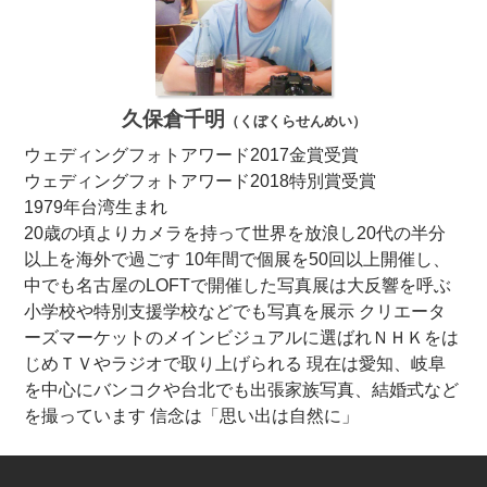
久保倉千明
（くぼくらせんめい）
ウェディングフォトアワード2017金賞受賞
ウェディングフォトアワード2018特別賞受賞
1979年台湾生まれ
20歳の頃よりカメラを持って世界を放浪し20代の半分
以上を海外で過ごす 10年間で個展を50回以上開催し、
中でも名古屋のLOFTで開催した写真展は大反響を呼ぶ
小学校や特別支援学校などでも写真を展示 クリエータ
ーズマーケットのメインビジュアルに選ばれＮＨＫをは
じめＴＶやラジオで取り上げられる 現在は愛知、岐阜
を中心にバンコクや台北でも出張家族写真、結婚式など
を撮っています 信念は「思い出は自然に」