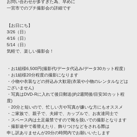
お問い合わせが多すぎた為、早めに
一宮市でのプチ撮影会の詳細です
【お日にち】
3/26（日）
4/16（日）
5/14（日）
気軽で、楽しい撮影会！
・お1組様6,500円(撮影代/データ代込み/データ30カット程度）
・お1組様20分程度の撮影になります
・小物や衣装などの持込み大歓迎(衣装や小物のレンタルなどは
ございません)
・写真はDVD-Rに入れて後日郵送(約2週間後/目安30カット程
度)
・20分と短いので、忙しい方や写真が嫌いな方にもオススメ
・ご家族で、親子で、夫婦で、カップルで、お友達同士で
・スペース内は土足厳禁ですので靴を脱いでの撮影となります
・撮影途中で着替えたり、飾りつけなどをされる際は
申し訳ありませんが20分の時間内でお願いいたします