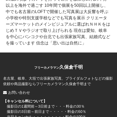
以上を海外で過ごす 10年間で個展を50回以上開催し、
中でも名古屋のLOFTで開催した写真展は大反響を呼ぶ
小学校や特別支援学校などでも写真を展示 クリエータ
ーズマーケットのメインビジュアルに選ばれＮＨＫをは
じめＴＶやラジオで取り上げられる 現在は愛知、岐阜
を中心にバンコクや台北でも出張家族写真、結婚式など
を撮っています 信念は「思い出は自然に」
久保倉千明
フリーカメラマン
名古屋、岐阜、大垣で出張家族写真、ブライダルフォトなどの撮影
依頼や商品撮影ならフリーカメラマン久保倉千明まで
お問い合わせ
【キャンセル料について】
撮影日の1週間前～3日前まで・・・料金の30％
撮影日の3日前～前日まで・・・・・料金の50％
当日キャンセル・・・・・・・・・料金の100％