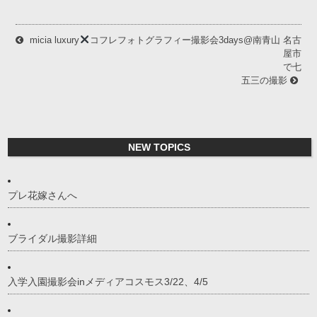
micia luxury
コフレフォトグラフィー撮影会3days@南青山
名古
屋市
で七
五三の撮影
NEW TOPICS
プレ花嫁さんへ
ブライダル撮影詳細
入学入園撮影会inメディアコスモス3/22、4/5