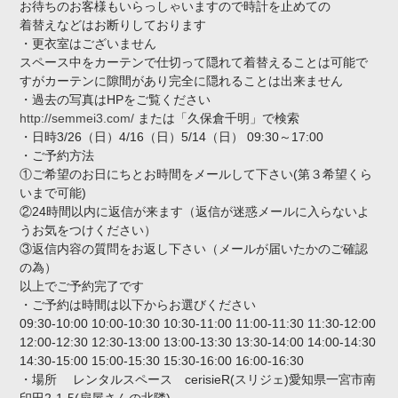
お待ちのお客様もいらっしゃいますので時計を止めての
着替えなどはお断りしております
・更衣室はございません
スペース中をカーテンで仕切って隠れて着替えることは可能で
すがカーテンに隙間があり完全に隠れることは出来ません
・過去の写真はHPをご覧ください
http://semmei3.com/
または「久保倉千明」で検索
・日時3/26（日）4/16（日）5/14（日） 09:30～17:00
・ご予約方法
①ご希望のお日にちとお時間をメールして下さい(第３希望くら
いまで可能)
②24時間以内に返信が来ます（返信が迷惑メールに入らないよ
うお気をつけください）
③返信内容の質問をお返し下さい（メールが届いたかのご確認
の為）
以上でご予約完了です
・ご予約は時間は以下からお選びください
09:30-10:00 10:00-10:30 10:30-11:00 11:00-11:30 11:30-12:00
12:00-12:30 12:30-13:00 13:00-13:30 13:30-14:00 14:00-14:30
14:30-15:00 15:00-15:30 15:30-16:00 16:00-16:30
・場所 レンタルスペース cerisieR(スリジェ)愛知県一宮市南
印田2-1-5(扇屋さんの北隣)