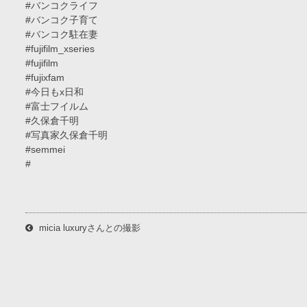
#バンコクライフ
#バンコク子育て
#バンコク駐在妻
#fujifilm_xseries
#fujifilm
#fujixfam
#今日もx日和
#富士フイルム
#久保倉千明
#写真家久保倉千明
#semmei
#
micia luxuryさんとの撮影