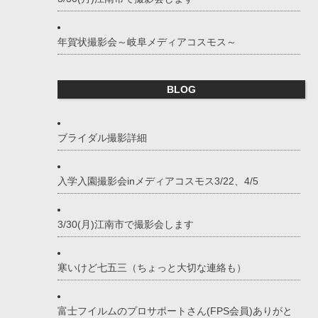
年賀状撮影会～岐阜メディアコスモス～
BLOG
ブライダル撮影詳細
入学入園撮影会inメディアコスモス3/22、4/5
3/30(月)江南市で撮影会します
寒いけど七五三（ちょっと大切な連絡も）
富士フイルムのプロサポートさん(FPS会員)ありがと