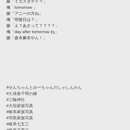
嫁「イエスタデイ？」
俺「tomorrow 」
嫁「アニーの方ね」
俺「明後日は？」
嫁「え？あさって？？？？」
俺「day after tomorrow ね」
嫁「倉木麻衣やん！」
#せんちゃんとみーちゃんのしゃしんかん
#久保倉千明の嫁
#三輪神社
#大垣家族写真
#岐阜家族写真
#羽島家族写真
#岐阜七五三
#岐阜子育て