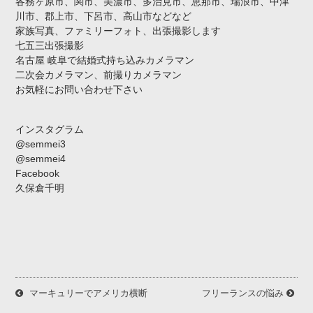
各務ヶ原市、関市、美濃市、多治見市、恵那市、瑞浪市、中津
川市、郡上市、下呂市、高山市などなど
家族写真、ファミリーフォト、出張撮影します
七五三出張撮影
名古屋 岐阜で結婚式持ち込みカメラマン
二次会カメラマン、前撮りカメラマン
お気軽にお問い合わせ下さい
インスタグラム
@semmei3
@semmei4
Facebook
久保倉千明
マーキュリーでアメリカ横断
フリーランスの悩み