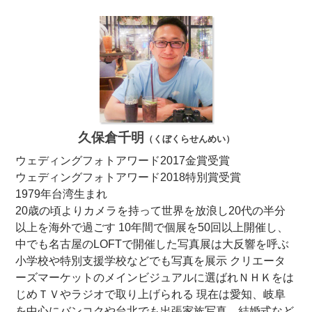
久保倉千明
（くぼくらせんめい）
ウェディングフォトアワード2017金賞受賞
ウェディングフォトアワード2018特別賞受賞
1979年台湾生まれ
20歳の頃よりカメラを持って世界を放浪し20代の半分
以上を海外で過ごす 10年間で個展を50回以上開催し、
中でも名古屋のLOFTで開催した写真展は大反響を呼ぶ
小学校や特別支援学校などでも写真を展示 クリエータ
ーズマーケットのメインビジュアルに選ばれＮＨＫをは
じめＴＶやラジオで取り上げられる 現在は愛知、岐阜
を中心にバンコクや台北でも出張家族写真、結婚式など