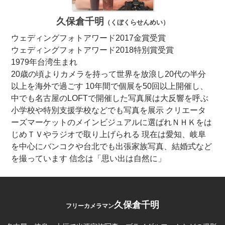
久保倉千明
（くぼくらせんめい）
ウェディングフォトアワード2017金賞受賞
ウェディングフォトアワード2018特別賞受賞
1979年台湾生まれ
20歳の頃よりカメラを持って世界を放浪し20代の半分
以上を海外で過ごす 10年間で個展を50回以上開催し、
中でも名古屋のLOFTで開催した写真展は大反響を呼ぶ
小学校や特別支援学校などでも写真を展示 クリエータ
ーズマーケットのメインビジュアルに選ばれＮＨＫをは
じめＴＶやラジオで取り上げられる 現在は愛知、岐阜
を中心にバンコクや台北でも出張家族写真、結婚式など
を撮っています 信念は「思い出は自然に」
久保倉千明
フリーカメラマン