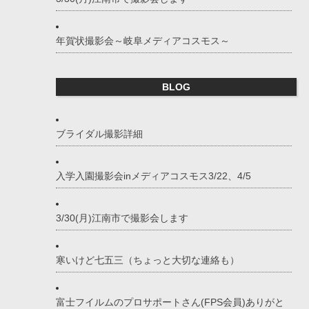
年賀状撮影会～岐阜メディアコスモス～
BLOG
ブライダル撮影詳細
入学入園撮影会inメディアコスモス3/22、4/5
3/30(月)江南市で撮影会します
寒いけど七五三（ちょっと大切な連絡も）
富士フイルムのプロサポートさん(FPS会員)ありがと