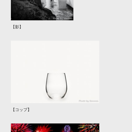
【影】
【コップ】