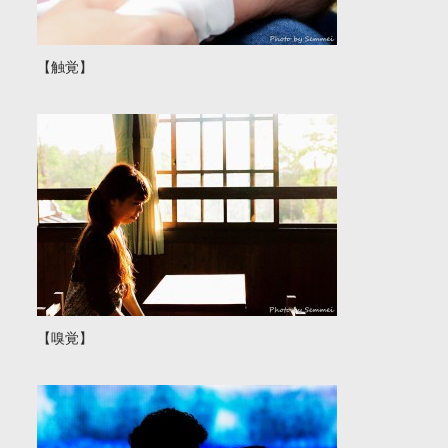
【触覚】
【嗅覚】