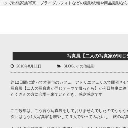
コクで出張家族写真、ブライダルフォトなどの撮影依頼や商品撮影なら
写真展【二人の写真家が同じ
2016年8月11日
BLOG
,
その他撮影
約12日間に渡って本巣市のカフェ、アトリエフェリスで開催させ
写真展【二人の写真家が同じテーマで撮ったら】が今日無事に終
たくさんの方に会場へ来ていただき、感謝感謝です
ここ数年は、こう言う写真展をしておりませんでしたのでなかな
次回はもう1人写真家を増やして３人でやってみたいし、旅の写