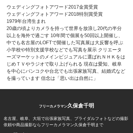
ウェディングフォトアワード2017金賞受賞
ウェディングフォトアワード2018特別賞受賞
1979年台湾生まれ
20歳の頃よりカメラを持って世界を放浪し20代の半分
以上を海外で過ごす 10年間で個展を50回以上開催し、
中でも名古屋のLOFTで開催した写真展は大反響を呼ぶ
小学校や特別支援学校などでも写真を展示 クリエータ
ーズマーケットのメインビジュアルに選ばれＮＨＫをは
じめＴＶやラジオで取り上げられる 現在は愛知、岐阜
を中心にバンコクや台北でも出張家族写真、結婚式など
を撮っています 信念は「思い出は自然に」
久保倉千明
フリーカメラマン
名古屋、岐阜、大垣で出張家族写真、ブライダルフォトなどの撮影
依頼や商品撮影ならフリーカメラマン久保倉千明まで