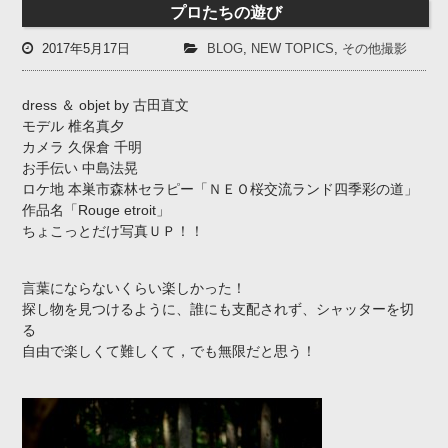
プロたちの遊び
2017年5月17日
BLOG
,
NEW TOPICS
,
その他撮影
dress ＆ objet by 古田直文
モデル 椎名真夕
カメラ 久保倉 千明
お手伝い 中島法晃
ロケ地 本巣市森林セラピー「ＮＥＯ桜交流ランド四季彩の道」
作品名「Rouge etroit」
ちょこっとだけ写真ＵＰ！！
言葉にならないくらい楽しかった！
探し物を見つけるように、誰にも支配されず、シャッターを切
る
自由で楽しくて難しくて，でも無限だと思う！