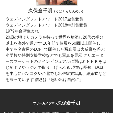
久保倉千明
（くぼくらせんめい）
ウェディングフォトアワード2017金賞受賞
ウェディングフォトアワード2018特別賞受賞
1979年台湾生まれ
20歳の頃よりカメラを持って世界を放浪し20代の半分
以上を海外で過ごす 10年間で個展を50回以上開催し、
中でも名古屋のLOFTで開催した写真展は大反響を呼ぶ
小学校や特別支援学校などでも写真を展示 クリエータ
ーズマーケットのメインビジュアルに選ばれＮＨＫをは
じめＴＶやラジオで取り上げられる 現在は愛知、岐阜
を中心にバンコクや台北でも出張家族写真、結婚式など
を撮っています 信念は「思い出は自然に」
久保倉千明
フリーカメラマン