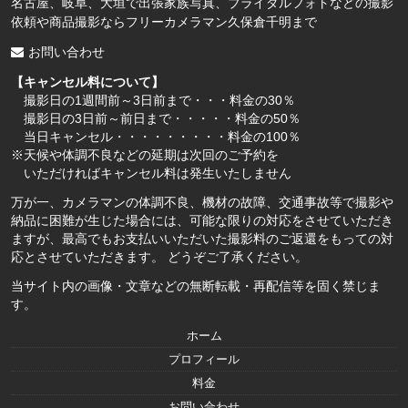
名古屋、岐阜、大垣で出張家族写真、ブライダルフォトなどの撮影
依頼や商品撮影ならフリーカメラマン久保倉千明まで
お問い合わせ
【キャンセル料について】
撮影日の1週間前～3日前まで・・・料金の30％
撮影日の3日前～前日まで・・・・・料金の50％
当日キャンセル・・・・・・・・・料金の100％
※天候や体調不良などの延期は次回のご予約を
いただければキャンセル料は発生いたしません
万が一、カメラマンの体調不良、機材の故障、交通事故等で撮影や
納品に困難が生じた場合には、可能な限りの対応をさせていただき
ますが、最高でもお支払いいただいた撮影料のご返還をもっての対
応とさせていただきます。 どうぞご了承ください。
当サイト内の画像・文章などの無断転載・再配信等を固く禁じま
す。
ホーム
プロフィール
料金
お問い合わせ